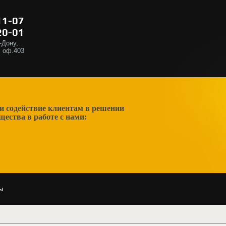
11-07
20-01
на-Дону,
, оф.403
и содействие клиентам в решении
ества в работе с нами:
ы