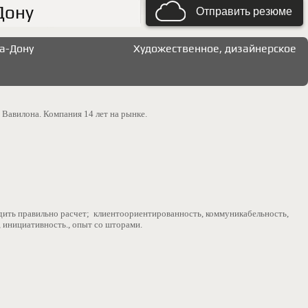
Дону
Отправить резюме
а-Дону
Художественное, дизайнерское
о Вавилона. Компания 14 лет на рынке.
дить правильно расчет; клиентоориентированность, коммуникабельность,
, инициативность., опыт со шторами.