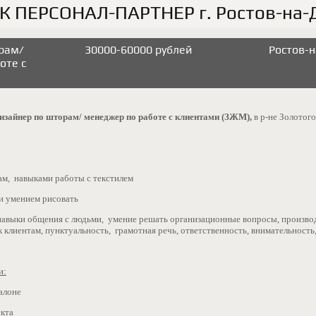
РК ПЕРСОНАЛ-ПАРТНЕР г. Ростов-на-
рам/
30000-60000 рублей
Ростов-н
оте с
изайнер по шторам/ менеджер по работе с клиентами (ЗЖМ),
в р-не Золотог
ам, навыками работы с текстилем
 и умением рисовать
 навыки общения с людьми, умение решать организационные вопросы, произво
 клиентам, пунктуальность, грамотная речь, ответственность, внимательность
и:
алоне
екта