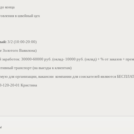
 до конца
отовления в швейный цех
ный:
3/2 (10:00-20:00)
е Золотого Вавилона)
 заработок: 30000-60000 руб. (оклад- 10000 руб. (оклад) + % от заказов + пре
ативный транспорт (на выезды к клиентам)
ямую для организации, вакансии компании для соискателей являются БЕСП
8-120-20-01 Кристина
ы