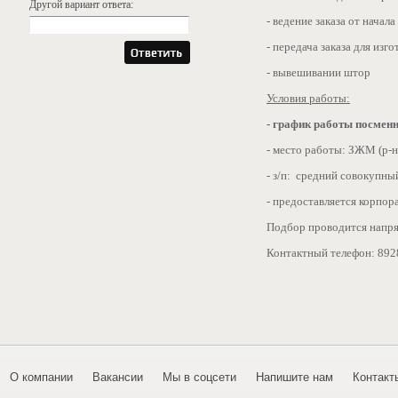
Другой вариант ответа:
- ведение заказа от начала
- передача заказа для изг
- вывешивании штор
Условия работы:
- график работы посмен
- место работы: ЗЖМ (р-н
- з/п: средний совокупный
- предоставляется корпор
Подбор проводится напр
Контактный телефон: 892
О компании
Вакансии
Мы в соцсети
Напишите нам
Контакт