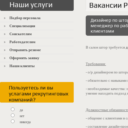
Наши услуги
Вакансии 
Подбор персонала
Дизайнер по што
менеджер по раб
Специализация
клиентами
Соискателям
Работодателям
В салон штор требуется
д
Отправить резюме
Оформить заявку
Требования:
Наши клиенты
- о/р дизайнером по штор
- обязательно с навыками
Пользуетесь ли вы
- необходимые качества:
услагами рекрутинговых
умение находить подход к
компаний?
Должностные обязанност
да
нет
-
общение с клиентами в с
никогда
- составление дизайн-про