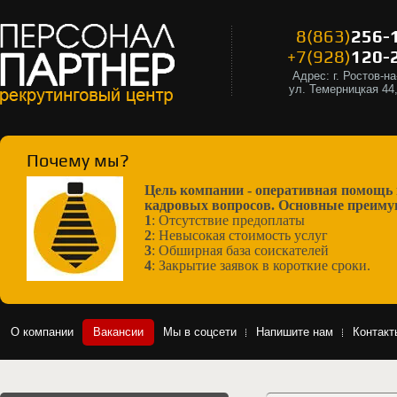
8(863)
256-
+7(928)
120-
Адрес: г. Ростов-
ул. Темерницкая 44
Почему мы?
Цель компании - оперативная помощь 
кадровых вопросов.
Основные преимущ
1
: Отсутствие предоплаты
2
: Невысокая стоимость услуг
3
: Обширная база соискателей
4
: Закрытие заявок в короткие сроки.
О компании
Вакансии
Мы в соцсети
Напишите нам
Контакт